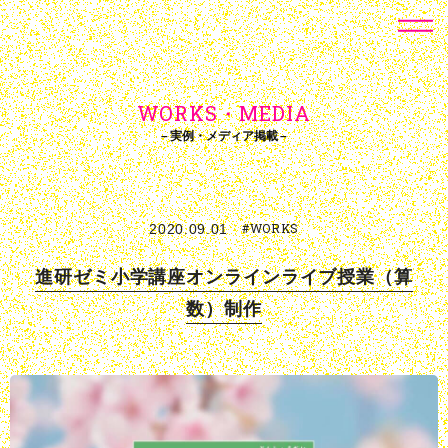
WORKS・MEDIA
実例・メディア掲載
#WORKS
2020.09.01
進研ゼミ⼩学講座オンラインライブ授業（算
数）制作