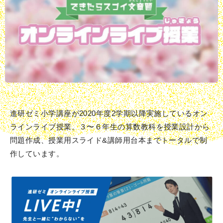
進研ゼミ⼩学講座が2020年度2学期以降実施しているオン
ラインライブ授業。３〜６年⽣の算数教科を授業設計から
問題作成、授業⽤スライド&講師⽤台本までトータルで制
作しています。